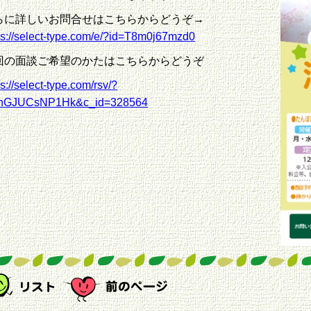
らに詳しいお問合せはこちらからどうぞ→
ps://select-type.com/e/?id=T8m0j67mzd0
回の面談ご希望のかたはこちらからどうぞ
ps://select-type.com/rsv/?
=nGJUCsNP1Hk&c_id=328564