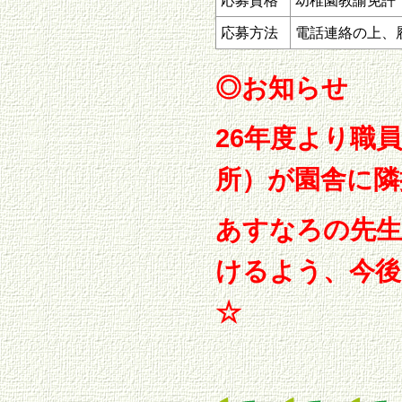
応募資格
幼稚園教諭免許
応募方法
電話連絡の上、
◎お知らせ
26年度より職
所）が園舎に隣
あすなろの先生
けるよう、今
☆